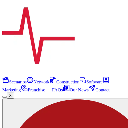
Scenarios
Network
Construction
Software
Marketing
Franchise
FAQs
Our News
Contact
X