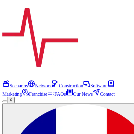
Scenarios
Network
Construction
Software
Marketing
Franchise
FAQs
Our News
Contact
X