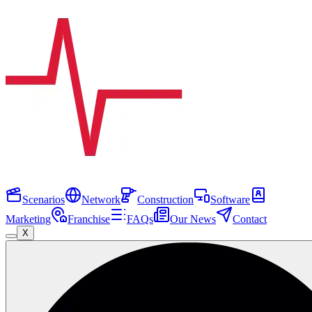
Scenarios
Network
Construction
Software
Marketing
Franchise
FAQs
Our News
Contact
X