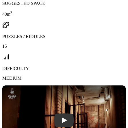
SUGGESTED SPACE
2
40
m
PUZZLES / RIDDLES
15
DIFFICULTY
MEDIUM
Play Walking Death video