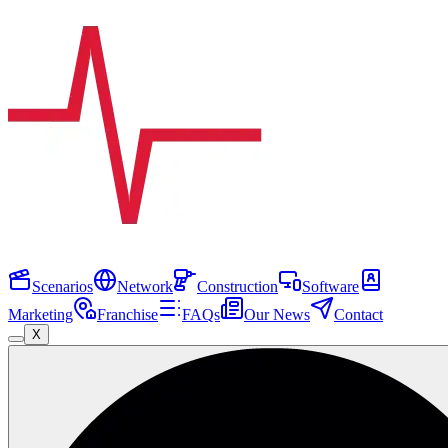
Scenarios
Network
Construction
Software
Marketing
Franchise
FAQs
Our News
Contact
X