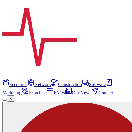
Scenarios
Network
Construction
Software
Marketing
Franchise
FAQs
Our News
Contact
X