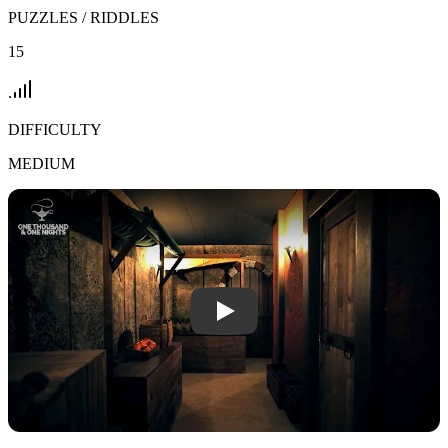
PUZZLES / RIDDLES
15
DIFFICULTY
MEDIUM
Play One Thousand & One Nights vid