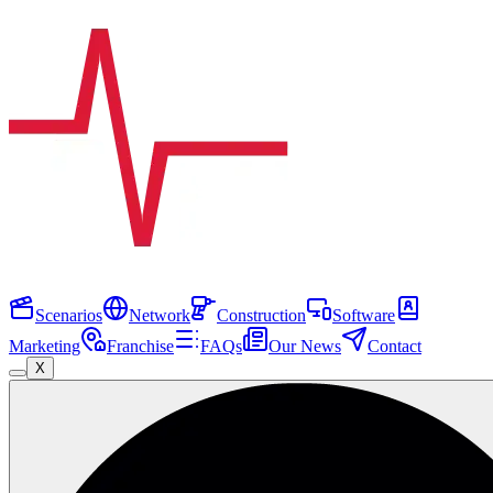
Scenarios
Network
Construction
Software
Marketing
Franchise
FAQs
Our News
Contact
X