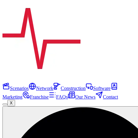
Scenarios
Network
Construction
Software
Marketing
Franchise
FAQs
Our News
Contact
X